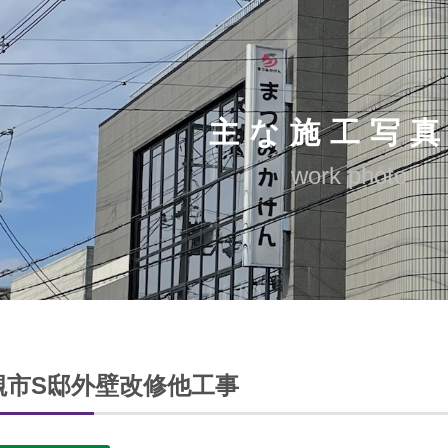
主な施工写
work photo
槻市S邸外壁改修他工事