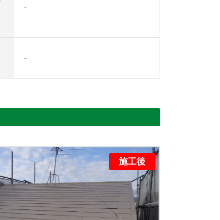
ー
-
き
-