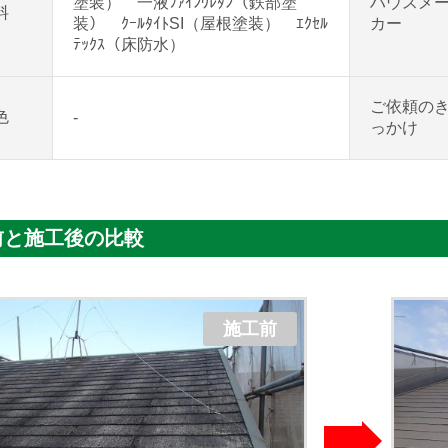
塗装） 一液ﾌｧｲﾝｳﾚﾀﾝ（鉄部塗
ハウスメ
料
装） ｸｰﾙﾀｲﾄSI（屋根塗装） ｴｸｾﾙ
カー
ﾃｯｸｽ（床防水）
ご依頼の
色
-
っかけ
前と施工後の比較