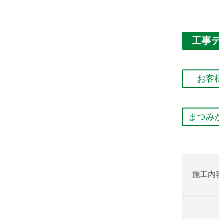
工事
お客
まつみ
施工内