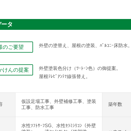
データ
外壁の塗替え、屋根の塗装、ﾊﾞﾙｺﾆｰ床防水
様のご要望
外壁塗装色分け（ﾂｰﾄｰﾝ色）の御提案。
かけんの提案
屋根ﾃﾚﾋﾞｱﾝﾃﾅ線張替え。
仮設足場工事、外壁補修工事、塗装
容
築年数
工事、防水工事
水性ｿﾌﾄｻｰﾌSG、水性ｾﾗﾐｼﾘｺﾝ（外壁