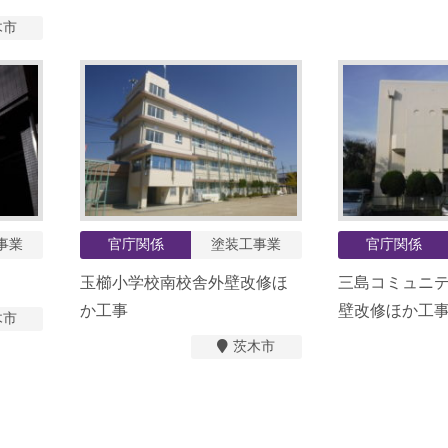
木市
事業
官庁関係
塗装工事業
官庁関係
玉櫛小学校南校舎外壁改修ほ
三島コミュニ
か工事
壁改修ほか工
木市
茨木市