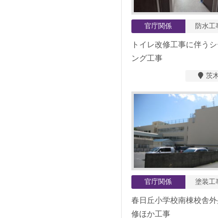
官庁関係
防水工
トイレ改修工事に伴うシ
ング工事
茨
官庁関係
塗装工
春日丘小学校南棟校舎外
修ほか工事