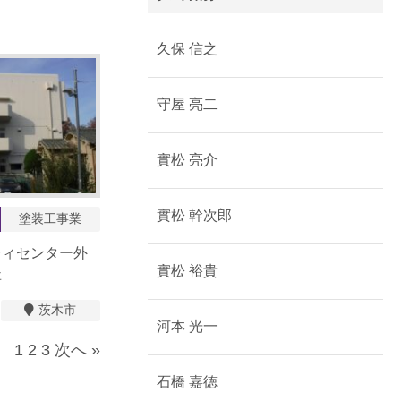
久保 信之
守屋 亮二
實松 亮介
實松 幹次郎
塗装工事業
ティセンター外
實松 裕貴
事
茨木市
河本 光一
1
2
3
次へ »
石橋 嘉徳