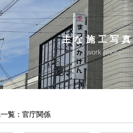
主な施工写
work photo
真一覧：官庁関係