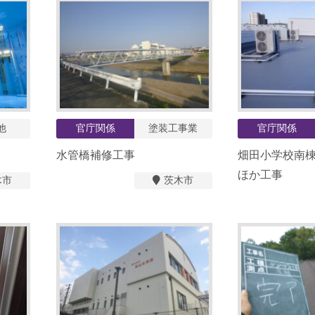
他
官庁関係
塗装工事業
官庁関係
水管橋補修工事
畑田小学校南
ほか工事
木市
茨木市