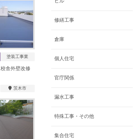
ビル
修繕工事
倉庫
塗装工事業
個人住宅
棟校舎外壁改修
官庁関係
茨木市
漏水工事
特殊工事・その他
集合住宅