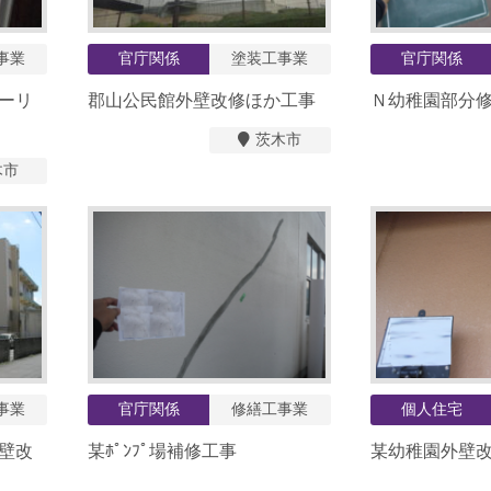
事業
官庁関係
塗装工事業
官庁関係
ーリ
郡山公民館外壁改修ほか工事
Ｎ幼稚園部分
茨木市
木市
事業
官庁関係
修繕工事業
個人住宅
壁改
某ﾎﾟﾝﾌﾟ場補修工事
某幼稚園外壁