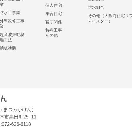
業
個人住宅
防水組合
防水工事業
集合住宅
その他（大阪府住宅リ
外壁改修工事
マイスター）
官庁関係
業
特殊工事・
超音波振動剥
その他
離工法
焼板塗装
（まつみかけん）
府茨木市高田町25−11
:072-626-6118