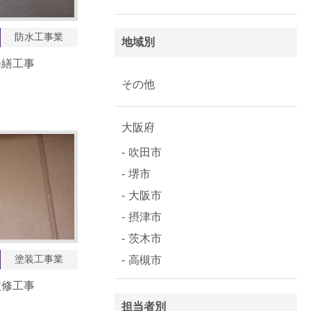
防水工事業
地域別
修繕工事
その他
大阪府
吹田市
堺市
大阪市
摂津市
茨木市
塗装工事業
高槻市
改修工事
担当者別