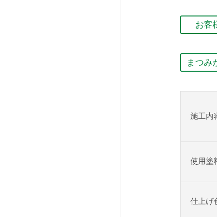
お客
まつみ
施工内
使用塗
仕上げ