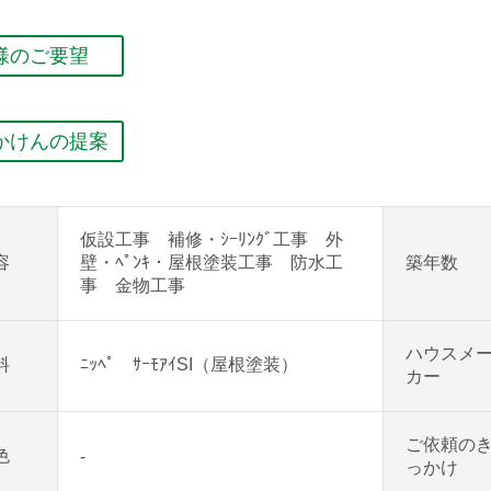
様のご要望
かけんの提案
仮設工事 補修・ｼｰﾘﾝｸﾞ工事 外
容
壁・ﾍﾟﾝｷ・屋根塗装工事 防水工
築年数
事 金物工事
ハウスメ
料
ﾆｯﾍﾟ ｻｰﾓｱｲSI（屋根塗装）
カー
ご依頼の
色
-
っかけ