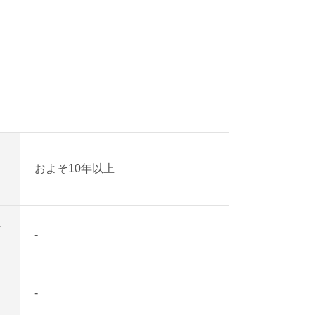
およそ10年以上
ー
-
き
-