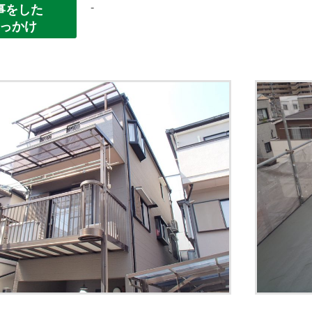
-
事をした
っかけ