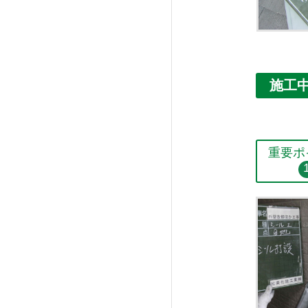
施工
重要ポ