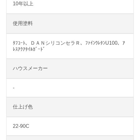
10年以上
使用塗料
ﾀﾌｺｰﾄ、ＤＡＮシリコンセラＲ、ﾌｧｲﾝｳﾚﾀﾝU100、ｱ
ﾚｽｱｸｱﾀｲﾙｶﾞｰﾄﾞ
ハウスメーカー
-
仕上げ色
22-90C