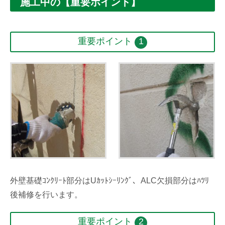
施工中の【重要ポイント】
重要ポイント
1
外壁基礎ｺﾝｸﾘｰﾄ部分はUｶｯﾄｼｰﾘﾝｸﾞ、ALC欠損部分はﾊﾂﾘ
後補修を行います。
重要ポイント
2