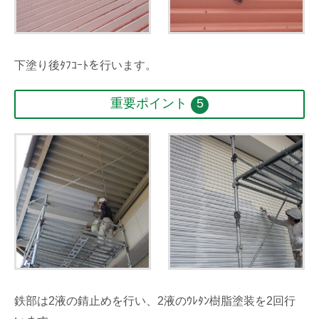
下塗り後ﾀﾌｺｰﾄを行います。
重要ポイント
5
鉄部は2液の錆止めを行い、2液のｳﾚﾀﾝ樹脂塗装を2回行