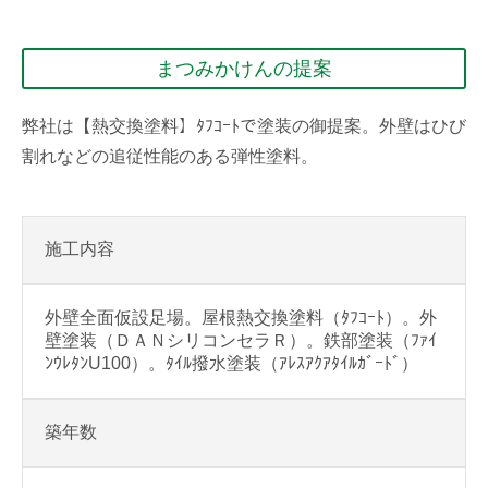
まつみかけんの提案
弊社は【熱交換塗料】ﾀﾌｺｰﾄで塗装の御提案。外壁はひび
割れなどの追従性能のある弾性塗料。
施工内容
外壁全面仮設足場。屋根熱交換塗料（ﾀﾌｺｰﾄ）。外
壁塗装（ＤＡＮシリコンセラＲ）。鉄部塗装（ﾌｧｲ
ﾝｳﾚﾀﾝU100）。ﾀｲﾙ撥水塗装（ｱﾚｽｱｸｱﾀｲﾙｶﾞｰﾄﾞ）
築年数