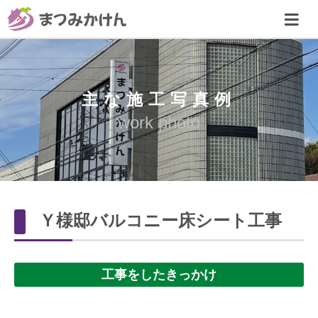
主な施工写真例
work photo
Ｙ様邸バルコニー床シート工事
工事をしたきっかけ
-