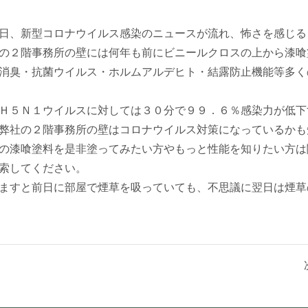
日、新型コロナウイルス感染のニュースが流れ、怖さを感じる
の２階事務所の壁には何年も前にビニールクロスの上から漆喰
消臭・抗菌ウイルス・ホルムアルデヒト・結露防止機能等多く
Ｈ５Ｎ１ウイルスに対しては３０分で９９．６％感染力が低下
弊社の２階事務所の壁はコロナウイルス対策になっているかも
の漆喰塗料を是非塗ってみたい方やもっと性能を知りたい方は
索してください。
ますと前日に部屋で煙草を吸っていても、不思議に翌日は煙草